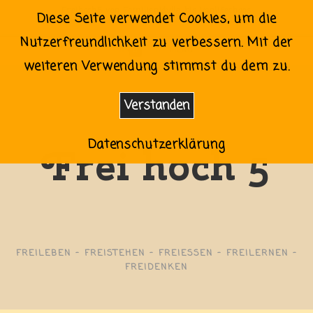
Zum
Freihoch5 von Familienidylle bis Vanlifechaos
Diese Seite verwendet Cookies, um die
Inhalt
Nutzerfreundlichkeit zu verbessern. Mit der
springen
0
MENÜ
weiteren Verwendung stimmst du dem zu.
Verstanden
Datenschutzerklärung
Frei hoch 5
FREILEBEN - FREISTEHEN - FREIESSEN - FREILERNEN -
FREIDENKEN