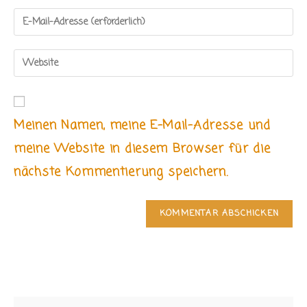
Namen
Gib
oder
deine
Benutzernamen
E-
Gib
zum
Mail-
deine
Kommentieren
Adresse
Website-
ein
zum
URL
Kommentieren
Meinen Namen, meine E-Mail-Adresse und
ein
ein
(optional)
meine Website in diesem Browser für die
nächste Kommentierung speichern.