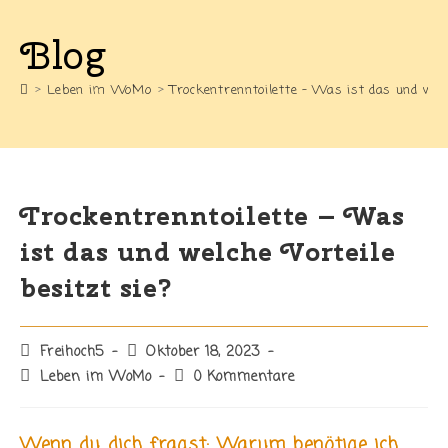
Blog
>
Leben im WoMo
>
Trockentrenntoilette – Was ist das und welc
Trockentrenntoilette – Was
ist das und welche Vorteile
besitzt sie?
Beitrags-
Beitrag
Freihoch5
Oktober 18, 2023
Autor:
veröffentlicht:
Beitrags-
Beitrags-
Leben im WoMo
0 Kommentare
Kategorie:
Kommentare:
Wenn du dich fragst: Warum benötige ich