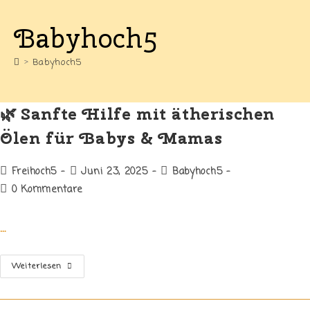
Babyhoch5
>
Babyhoch5
🌿 Sanfte Hilfe mit ätherischen
Ölen für Babys & Mamas
Beitrags-
Beitrag
Beitrags-
Freihoch5
Juni 23, 2025
Babyhoch5
Autor:
veröffentlicht:
Kategorie:
Beitrags-
0 Kommentare
Kommentare:
…
🌿
Weiterlesen
Sanfte
Hilfe
Mit
Ätherischen