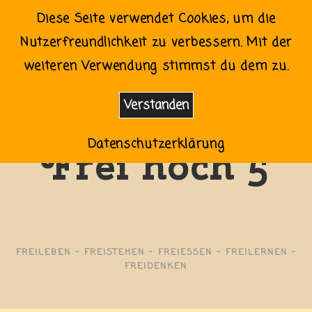
Zum
Freihoch5 von Familienidylle bis Vanlifechaos
Diese Seite verwendet Cookies, um die
Inhalt
Nutzerfreundlichkeit zu verbessern. Mit der
springen
0
MENÜ
weiteren Verwendung stimmst du dem zu.
Verstanden
Datenschutzerklärung
Frei hoch 5
FREILEBEN - FREISTEHEN - FREIESSEN - FREILERNEN -
FREIDENKEN