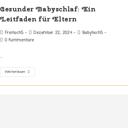
Ölen
Für
Gesunder Babyschlaf: Ein
Babys
&
Leitfaden für Eltern
Mamas
Beitrags-
Beitrag
Beitrags-
Freihoch5
Dezember 22, 2024
Babyhoch5
Autor:
veröffentlicht:
Kategorie:
Beitrags-
0 Kommentare
Kommentare:
…
Gesunder
Weiterlesen
Babyschlaf:
Ein
Leitfaden
Für
Eltern